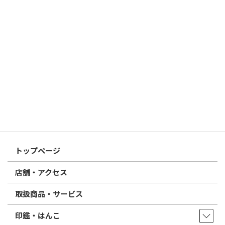
個人用印鑑の印材（素材）の選び方｜実印・銀行印・認印におす
すめは？
2026/03/09
はんこ屋さん21からのお知らせ
電子印鑑の使い方は？メリットやデメリットも解説
2026/02/13
はんこ屋さん21からのお知らせ
印鑑の書体（古印体・篆書体・印相体・楷書体・行書体）とは？
特徴とフォントの選び方
はんこ屋さん21からのお知らせ一覧 ≫
トップページ
店舗・アクセス
取扱商品・サービス
印鑑・はんこ