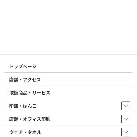
電子印鑑の使い方は？メリットやデメリットも解説
2026/02/13
はんこ屋さん21からのお知らせ
印鑑の書体（古印体・篆書体・印相体・楷書体・行書体）とは？
特徴とフォントの選び方
はんこ屋さん21からのお知らせ一覧 ≫
トップページ
店舗・アクセス
取扱商品・サービス
印鑑・はんこ
店舗・オフィス印刷
ウェア・タオル